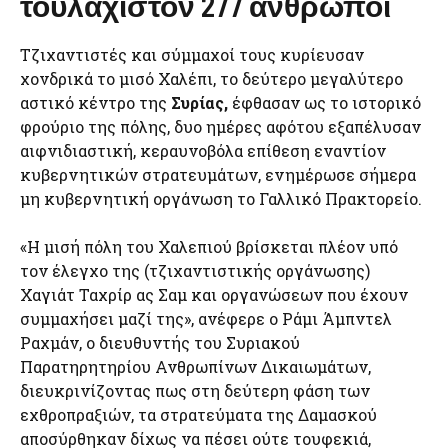
τουλάχιστον 277 άνθρωποι
Τζιχαντιστές και σύμμαχοί τους κυρίευσαν
χονδρικά το μισό Χαλέπι, το δεύτερο μεγαλύτερο
αστικό κέντρο της
Συρίας,
έφθασαν ως το ιστορικό
φρούριο της πόλης, δυο ημέρες αφότου εξαπέλυσαν
αιφνιδιαστική, κεραυνοβόλα επίθεση εναντίον
κυβερνητικών στρατευμάτων, ενημέρωσε σήμερα
μη κυβερνητική οργάνωση το Γαλλικό Πρακτορείο.
«Η μισή πόλη του Χαλεπιού βρίσκεται πλέον υπό
τον έλεγχο της (τζιχαντιστικής οργάνωσης)
Χαγιάτ Ταχρίρ ας Σαμ και οργανώσεων που έχουν
συμμαχήσει μαζί της», ανέφερε ο Ράμι Άμπντελ
Ραχμάν, ο διευθυντής του Συριακού
Παρατηρητηρίου Ανθρωπίνων Δικαιωμάτων,
διευκρινίζοντας πως στη δεύτερη φάση των
εχθροπραξιών, τα στρατεύματα της Δαμασκού
αποσύρθηκαν δίχως να πέσει ούτε τουφεκιά,