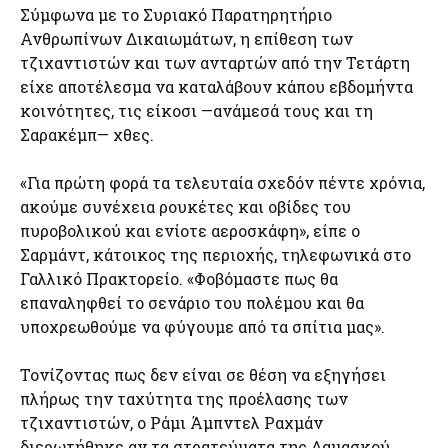
Σύμφωνα με το Συριακό Παρατηρητήριο
Ανθρωπίνων Δικαιωμάτων, η επίθεση των
τζιχαντιστών και των ανταρτών από την Τετάρτη
είχε αποτέλεσμα να καταλάβουν κάπου εβδομήντα
κοινότητες, τις είκοσι —ανάμεσά τους και τη
Σαρακέμπ— χθες.
«Για πρώτη φορά τα τελευταία σχεδόν πέντε χρόνια,
ακούμε συνέχεια ρουκέτες και οβίδες του
πυροβολικού και ενίοτε αεροσκάφη», είπε ο
Σαρμάντ, κάτοικος της περιοχής, τηλεφωνικά στο
Γαλλικό Πρακτορείο. «Φοβόμαστε πως θα
επαναληφθεί το σενάριο του πολέμου και θα
υποχρεωθούμε να φύγουμε από τα σπίτια μας».
Τονίζοντας πως δεν είναι σε θέση να εξηγήσει
πλήρως την ταχύτητα της προέλασης των
τζιχαντιστών, ο Ράμι Άμπντελ Ραχμάν
διερωτήθηκε αν τα στρατεύματα της Δαμασκού