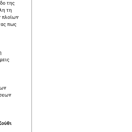
δο της
λη τη
ν πλοίων
τας πως
η
μεις
των
ήσεων
Χούθι