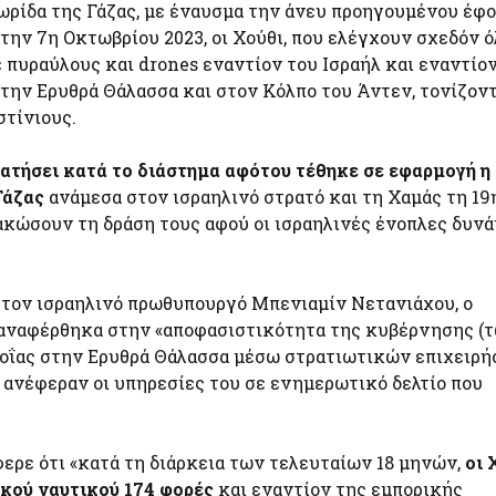
ωρίδα της Γάζας, με έναυσμα την άνευ προηγουμένου έφο
την 7η Οκτωβρίου 2023, οι Χούθι, που ελέγχουν σχεδόν ό
ε πυραύλους και drones εναντίον του Ισραήλ και εναντίο
στην Ερυθρά Θάλασσα και στον Κόλπο του Άντεν, τονίζον
στίνιους.
ματήσει κατά το διάστημα αφότου τέθηκε σε εφαρμογή η
Γάζας
ανάμεσα στον ισραηλινό στρατό και τη Χαμάς τη 19
ακώσουν τη δράση τους αφού οι ισραηλινές ένοπλες δυνά
 τον ισραηλινό πρωθυπουργό Μπενιαμίν Νετανιάχου, ο
αναφέρθηκα στην «αποφασιστικότητα της κυβέρνησης (
λοΐας στην Ερυθρά Θάλασσα μέσω στρατιωτικών επιχειρ
 ανέφεραν οι υπηρεσίες του σε ενημερωτικό δελτίο που
ερε ότι «κατά τη διάρκεια των τελευταίων 18 μηνών,
οι 
ικού ναυτικού 174 φορές
και εναντίον της εμπορικής