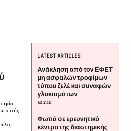
LATEST ARTICLES
Ανάκληση από τον ΕΦΕΤ
ύ
μη ασφαλών τροφίμων
τύπου ζελέ και συναφών
γλυκισμάτων
admin
α τρία
σω αυτής
,
Φωτιά σε ερευνητικό
υόλτς.
κέντρο της διαστημικής