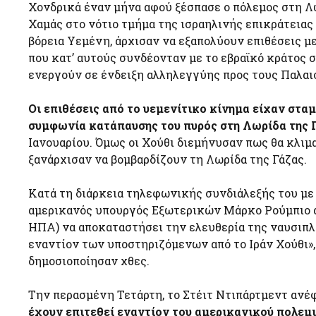
Χονδρικά έναν μήνα αφού ξέσπασε ο πόλεμος στη Λ
Χαμάς στο νότιο τμήμα της ισραηλινής επικράτειας 
βόρεια Υεμένη, άρχισαν να εξαπολύουν επιθέσεις μ
που κατ’ αυτούς συνδέονταν με το εβραϊκό κράτος 
ενεργούν σε ένδειξη αλληλεγγύης προς τους Παλαι
Οι επιθέσεις από το υεμενίτικο κίνημα είχαν στα
συμφωνία κατάπαυσης του πυρός στη Λωρίδα της 
Ιανουαρίου. Όμως οι Χούθι διεμήνυσαν πως θα κλιμ
ξανάρχισαν να βομβαρδίζουν τη Λωρίδα της Γάζας.
Κατά τη διάρκεια τηλεφωνικής συνδιάλεξής του με
αμερικανός υπουργός Εξωτερικών Μάρκο Ρούμπιο 
ΗΠΑ) να αποκαταστήσει την ελευθερία της ναυσιπ
εναντίον των υποστηριζόμενων από το Ιράν Χούθι»,
δημοσιοποίησαν χθες.
Την περασμένη Τετάρτη, το Στέιτ Ντιπάρτμεντ ανέφ
έχουν επιτεθεί εναντίον του αμερικανικού πολεμ