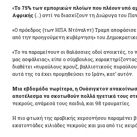
«
Το 75% των εμπορικών πλοίων που πλέουν υπό αμε
Αφρικής
(…) αντί να διασχίζουν τη Διώρυγα του Πα
«Ο πρόεδρος (των ΗΠΑ Ντόναλντ) Τραμπ αποφάσισε
από την προηγούμενη κυβέρνηση» του Δημοκρατικού
«Το να παραμείνουν οι θαλάσσιες οδοί ανοικτές, το 
μας ασφάλειας», είπε ο σύμβουλος, χαρακτηρίζοντα
διαθέτει «πυραύλους κρουζ, βαλλιστικούς πυραύλου
αυτά της τα έχει προμηθεύσει το Ιράν», κατ’ αυτόν.
Μια εβδομάδα νωρίτερα, η Ουάσιγκτον ανακοίνωσ
αποτέλεσμα να σκοτωθούν πολλά ηγετικά τους στ
νεκρούς, ανάμεσά τους παιδιά, και 98 τραυματίες.
Η πιο φτωχή της αραβικής χερσονήσου παραμένει β
εκατοντάδες χιλιάδες νεκρούς και μια από τις χει