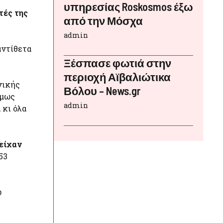
υπηρεσίας Roskosmos έξω
τές της
από την Μόσχα
admin
 αντίθετα
Ξέσπασε φωτιά στην
περιοχή Αϊβαλιώτικα
νικής
Βόλου – News.gr
όμως
admin
 κι όλα
είχαν
53
ω