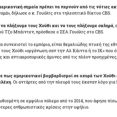
ρικανική σημαία πρέπει να περνούν από τις νότιες ακ
ναμά», δήλωσε ο κ. Γουόλτς στο τηλεοπτικό δίκτυο CBS.
να πλήξουμε τους Χούθι και να τους πλήξουμε σκληρά
,
 Τζο Μπάιντεν, πρόσθεσε ο ΣΕΑ Γουόλτς στο CBS.
να συνεχιστεί το εμπόριο, είναι θεμελιώδης πτυχή της εθ
ς τους Χούθι «οργάνωση σαν την Αλ Κάιντα ή το ΙΚ» που 
ς και αντιαεροπορικές άμυνες από τις πλέον προηγμένες,
ε πως αμερικανικοί βομβαρδισμοί σε οχυρά των Χούθι 
ελέχη
. Οι αντάρτες από την πλευρά τους έκαναν λόγο για 
υθισμένη σε εμφύλιο πόλεμο από το 2014, που άφησε πίσ
ρότερες ανθρωπιστικές κρίσεις στην υφήλιο.