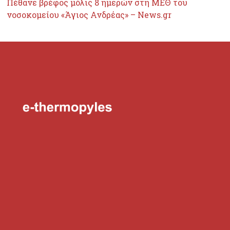
Πέθανε βρέφος μόλις 8 ημερών στη ΜΕΘ του
νοσοκομείου «Άγιος Ανδρέας» – News.gr