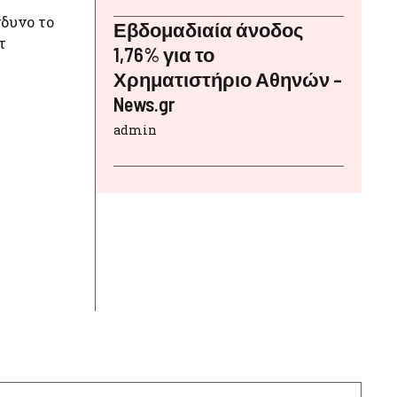
νδυνο το
Εβδομαδιαία άνοδος
τ
1,76% για το
Χρηματιστήριο Αθηνών –
News.gr
admin