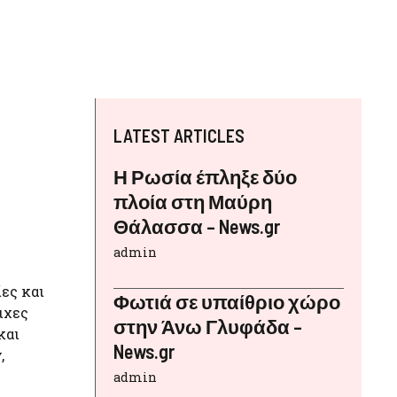
LATEST ARTICLES
Η Ρωσία έπληξε δύο
πλοία στη Μαύρη
Θάλασσα – News.gr
admin
ες και
Φωτιά σε υπαίθριο χώρο
ιχες
στην Άνω Γλυφάδα –
και
News.gr
,
admin