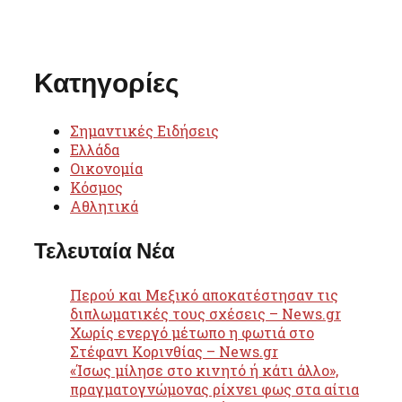
Κατηγορίες
Σημαντικές Ειδήσεις
Ελλάδα
Οικονομία
Κόσμος
Αθλητικά
Τελευταία Νέα
Περού και Μεξικό αποκατέστησαν τις
διπλωματικές τους σχέσεις – News.gr
Χωρίς ενεργό μέτωπο η φωτιά στο
Στέφανι Κορινθίας – News.gr
«Ίσως μίλησε στο κινητό ή κάτι άλλο»,
πραγματογνώμονας ρίχνει φως στα αίτια