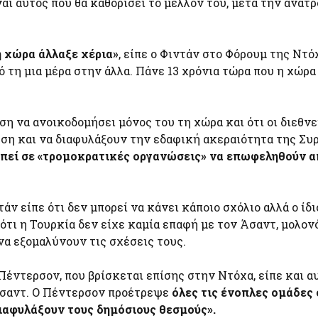
ναι αυτός που θα καθορίσει το μέλλον του, μετά την ανατ
η χώρα άλλαξε χέρια»
, είπε ο Φιντάν στο Φόρουμ της Ντό
ό τη μια μέρα στην άλλα. Πάνε 13 χρόνια τώρα που η χώρα
έση να ανοικοδομήσει μόνος του τη χώρα και ότι οι διεθνε
ση και να διαφυλάξουν την εδαφική ακεραιότητα της Συρ
ραπεί σε «τρομοκρατικές οργανώσεις» να επωφεληθούν α
άν είπε ότι δεν μπορεί να κάνει κάποιο σχόλιο αλλά ο ίδι
ότι η Τουρκία δεν είχε καμία επαφή με τον Άσαντ, μολονό
να εξομαλύνουν τις σχέσεις τους.
Πέντερσον, που βρίσκεται επίσης στην Ντόχα, είπε και α
 Άσαντ. Ο Πέντερσον προέτρεψε
όλες τις ένοπλες ομάδες 
διαφυλάξουν τους δημόσιους θεσμούς».