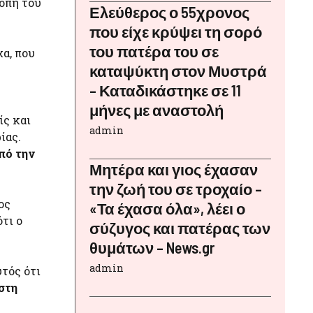
ροπή του
Ελεύθερος ο 55χρονος
που είχε κρύψει τη σορό
του πατέρα του σε
χα, που
καταψύκτη στον Μυστρά
– Καταδικάστηκε σε 11
μήνες με αναστολή
ίς και
admin
ίας.
πό την
Μητέρα και γιος έχασαν
την ζωή του σε τροχαίο –
ος
«Τα έχασα όλα», λέει ο
τι ο
σύζυγος και πατέρας των
θυμάτων – News.gr
admin
υτός ότι
στη