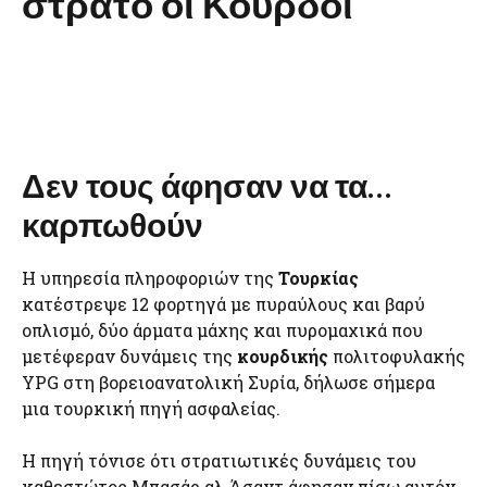
στρατό οι Κούρδοι
Δεν τους άφησαν να τα…
καρπωθούν
Η υπηρεσία πληροφοριών της
Τουρκίας
κατέστρεψε 12 φορτηγά με πυραύλους και βαρύ
οπλισμό, δύο άρματα μάχης και πυρομαχικά που
μετέφεραν δυνάμεις της
κουρδικής
πολιτοφυλακής
YPG στη βορειοανατολική Συρία, δήλωσε σήμερα
μια τουρκική πηγή ασφαλείας.
Η πηγή τόνισε ότι στρατιωτικές δυνάμεις του
καθεστώτος Μπασάρ αλ Άσαντ άφησαν πίσω αυτόν