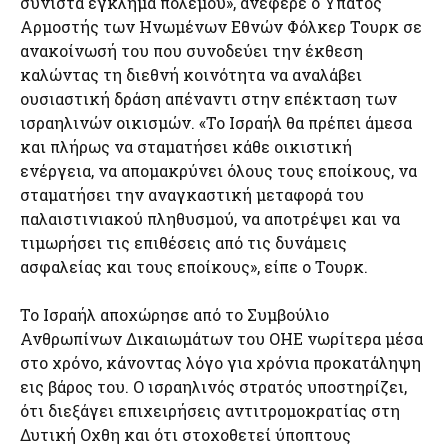
συνιστά έγκλημα πολέμου», ανέφερε ο Υπατος
Αρμοστής των Ηνωμένων Εθνών Φόλκερ Τουρκ σε
ανακοίνωσή του που συνοδεύει την έκθεση
καλώντας τη διεθνή κοινότητα να αναλάβει
ουσιαστική δράση απέναντι στην επέκταση των
ισραηλινών οικισμών. «Το Ισραήλ θα πρέπει άμεσα
και πλήρως να σταματήσει κάθε οικιστική
ενέργεια, να απομακρύνει όλους τους εποίκους, να
σταματήσει την αναγκαστική μεταφορά του
παλαιστινιακού πληθυσμού, να αποτρέψει και να
τιμωρήσει τις επιθέσεις από τις δυνάμεις
ασφαλείας και τους εποίκους», είπε ο Τουρκ.
Το Ισραήλ αποχώρησε από το Συμβούλιο
Ανθρωπίνων Δικαιωμάτων του ΟΗΕ νωρίτερα μέσα
στο χρόνο, κάνοντας λόγο για χρόνια προκατάληψη
εις βάρος του. Ο ισραηλινός στρατός υποστηρίζει,
ότι διεξάγει επιχειρήσεις αντιτρομοκρατίας στη
Δυτική Οχθη και ότι στοχοθετεί ύποπτους