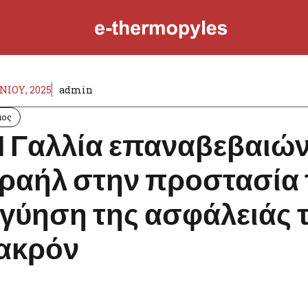
ΥΝΊΟΥ, 2025
admin
μος
 Γαλλία επαναβεβαιώνε
ραήλ στην προστασία 
γύηση της ασφάλειάς 
ακρόν