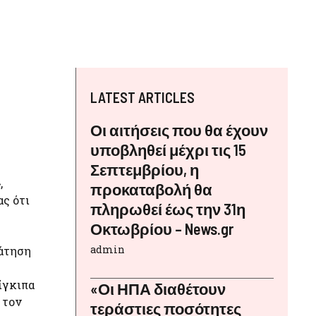
LATEST ARTICLES
Οι αιτήσεις που θα έχουν
υποβληθεί μέχρι τις 15
Σεπτεμβρίου, η
,
προκαταβολή θα
ας ότι
πληρωθεί έως την 31η
Οκτωβρίου – News.gr
admin
ράτηση
ίγκιπα
«Οι ΗΠΑ διαθέτουν
 τον
τεράστιες ποσότητες