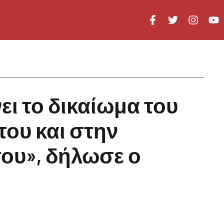
ι το δικαίωμα του
του και στην
του», δήλωσε ο