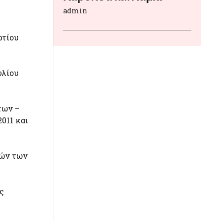
admin
ρτίου
υλίου
των –
011 και
τών των
ς