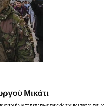
υργού Μικάτι
 εντολή για την επαναλειτουργία της πρεσβείας του Λι