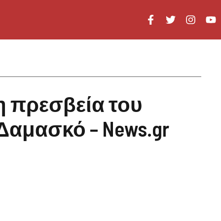
 η πρεσβεία του
Δαμασκό – News.gr