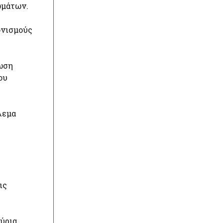
ωμάτων.
ονισμούς
τωση
ου
λεμα
η
ις
μύρια