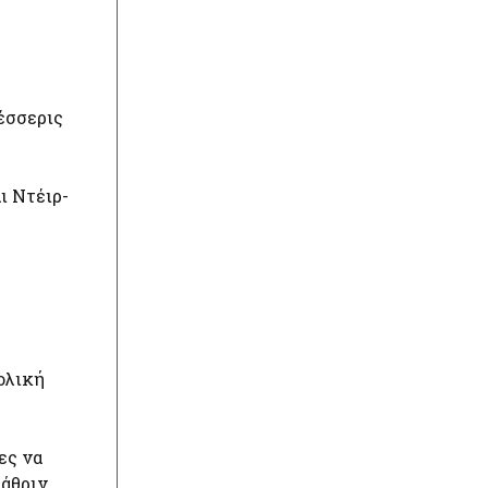
έσσερις
ι Ντέιρ-
ολική
ες να
Κάθριν