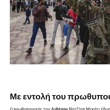
Με εντολή του πρωθυπο
Ο πρωθυπουργός του
Λιβάνου
Νατζίμπ Μικάτι έδωσε