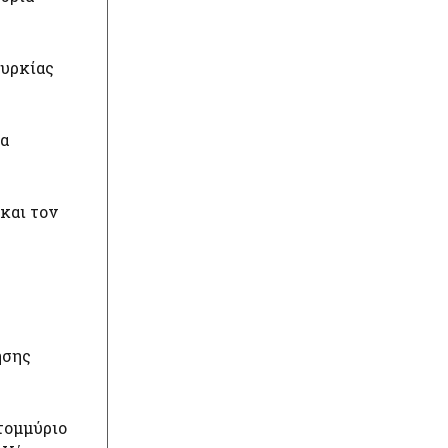
ουρκίας
ια
και τον
ησης
τομμύριο