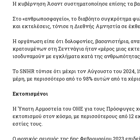
Η κυβέρνηση Άσαντ συστηματοποίησε επίσης τα βα
Στο «ανθρωποσφαγείο», το διαβόητο συγκρότημα φ
και εκτελέσεις, τόνισε η Διεθνής Αμνηστία σε έκθε
Η οργάνωση είπε ότι δολοφονίες, βασανιστήρια, αν
κρατουμένων στη Σεντνάγια ήταν «μέρος μιας εκτ
ισοδυναμούν με εγκλήματα κατά της ανθρωπότητας
Το SNHR τόνισε ότι μέχρι τον Αύγουστο του 2024, 
μέρη, με περισσότερο από το 98% αυτών από τα χέ
Εκτοπισμένοι
Η Ύπατη Αρμοστεία του ΟΗΕ για τους Πρόσφυγες χα
εκτοπισμού στον κόσμο, με περισσότερους από 12 
εστίες τους.
Ο φονικός σεισμός της 6ης Φεβρουαρίου 2023 επιδε