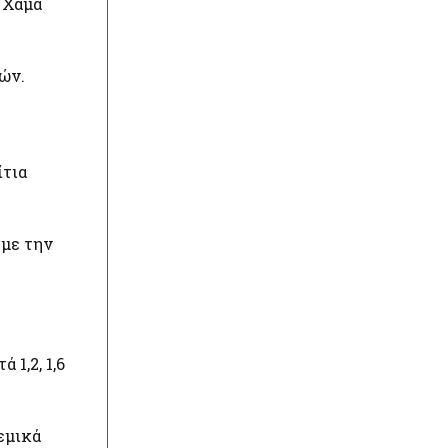
, Χάμα
ών.
ίτια
 με την
1,2, 1,6
εμικά