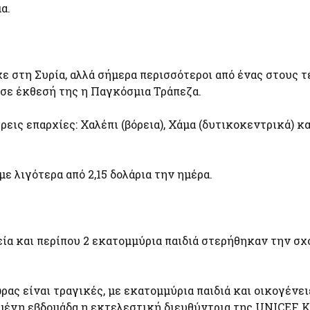
α.
 στη Συρία, αλλά σήμερα περισσότεροι από ένας στους τ
 σε έκθεσή της η Παγκόσμια Τράπεζα.
εις επαρχίες: Χαλέπι (βόρεια), Χάμα (δυτικοκεντρικά) κα
ε λιγότερα από 2,15 δολάρια την ημέρα.
ία και περίπου 2 εκατομμύρια παιδιά στερήθηκαν την σχ
ας είναι τραγικές, με εκατομμύρια παιδιά και οικογένει
μένη εβδομάδα η εκτελεστική διευθύντρια της UNICEF, 