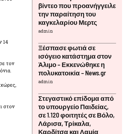
βίντεο που προανήγγειλε
την παραίτηση του
καγκελαρίου Μερτς
admin
ν 14
Ξέσπασε φωτιά σε
ισόγειο κατάστημα στον
σε τον
Άλιμο – Εκκενώθηκε η
όνια.
πολυκατοικία – News.gr
admin
 χώρες,
Στεγαστικό επίδομα από
το υπουργείο Παιδείας,
ι στον
σε 1.120 φοιτητές σε Βόλο,
Λάρισα, Τρίκαλα,
Καρδίτσα και Λαμία