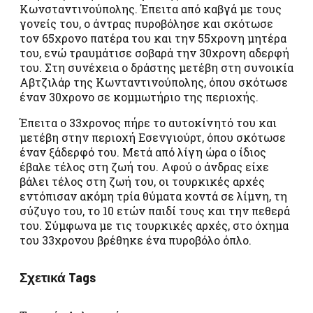
Κωνσταντινούπολης. Έπειτα από καβγά με τους
γονείς του, ο άντρας πυροβόλησε και σκότωσε
τον 65χρονο πατέρα του και την 55χρονη μητέρα
του, ενώ τραυμάτισε σοβαρά την 30χρονη αδερφή
του. Στη συνέχεια ο δράστης μετέβη στη συνοικία
Αβτζιλάρ της Κωνταντινούπολης, όπου σκότωσε
έναν 30χρονο σε κομμωτήριο της περιοχής.
Έπειτα ο 33χρονος πήρε το αυτοκίνητό του και
μετέβη στην περιοχή Εσενγιούρτ, όπου σκότωσε
έναν ξάδερφό του. Μετά από λίγη ώρα ο ίδιος
έβαλε τέλος στη ζωή του. Αφού ο άνδρας είχε
βάλει τέλος στη ζωή του, οι τουρκικές αρχές
εντόπισαν ακόμη τρία θύματα κοντά σε λίμνη, τη
σύζυγο του, το 10 ετών παιδί τους και την πεθερά
του. Σύμφωνα με τις τουρκικές αρχές, στο όχημα
του 33χρονου βρέθηκε ένα πυροβόλο όπλο.
Σχετικά Tags