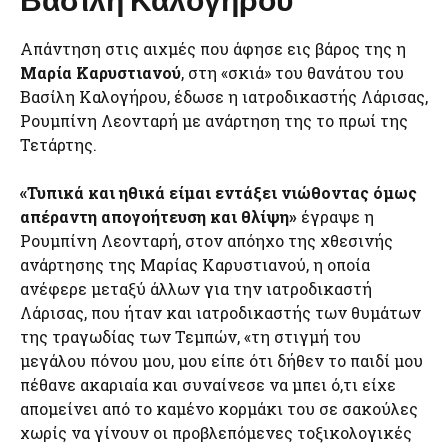
Απάντηση στις αιχμές που άφησε εις βάρος της η
Μαρία Καρυστιανού
, στη «σκιά» του θανάτου του
Βασίλη Καλογήρου, έδωσε η ιατροδικαστής Λάρισας,
Ρουμπίνη Λεονταρή με ανάρτηση της το πρωί της
Τετάρτης.
«Τυπικά και ηθικά είμαι εντάξει νιώθοντας όμως
απέραντη απογοήτευση και θλίψη»
έγραψε η
Ρουμπίνη Λεονταρή, στον απόηχο της χθεσινής
ανάρτησης της Μαρίας Καρυστιανού, η οποία
ανέφερε μεταξύ άλλων για την ιατροδικαστή
Λάρισας, που ήταν και ιατροδικαστής των θυμάτων
της τραγωδίας των Τεμπών, «τη στιγμή του
μεγάλου πόνου μου, μου είπε ότι δήθεν το παιδί μου
πέθανε ακαριαία και συναίνεσε να μπει ό,τι είχε
απομείνει από το καμένο κορμάκι του σε σακούλες
χωρίς να γίνουν οι προβλεπόμενες τοξικολογικές