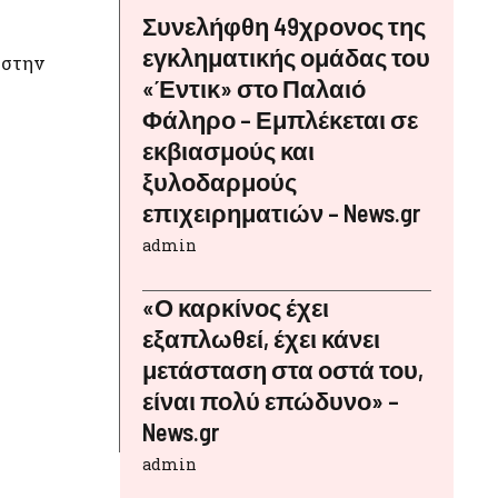
Συνελήφθη 49χρονος της
εγκληματικής ομάδας του
 στην
«Έντικ» στο Παλαιό
Φάληρο – Εμπλέκεται σε
εκβιασμούς και
ξυλοδαρμούς
επιχειρηματιών – News.gr
admin
«Ο καρκίνος έχει
εξαπλωθεί, έχει κάνει
μετάσταση στα οστά του,
είναι πολύ επώδυνο» –
News.gr
admin