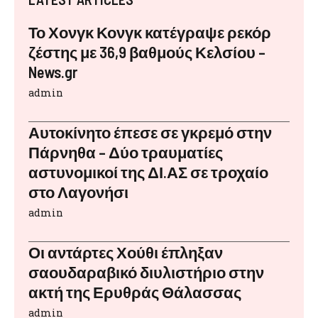
Το Χονγκ Κονγκ κατέγραψε ρεκόρ
ζέστης με 36,9 βαθμούς Κελσίου –
News.gr
admin
Αυτοκίνητο έπεσε σε γκρεμό στην
Πάρνηθα – Δύο τραυματίες
αστυνομικοί της ΔΙ.ΑΣ σε τροχαίο
στο Λαγονήσι
admin
Οι αντάρτες Χούθι έπληξαν
σαουδαραβικό διυλιστήριο στην
ακτή της Ερυθράς Θάλασσας
admin