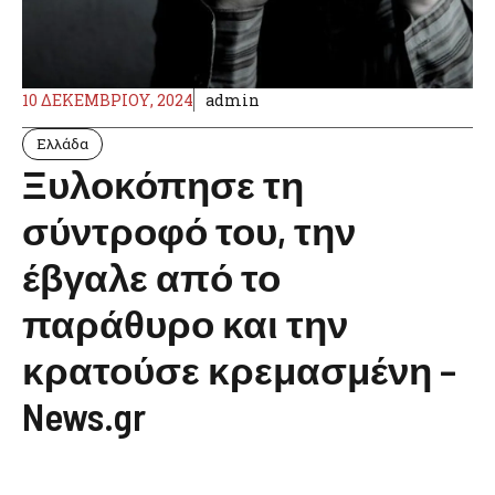
10 ΔΕΚΕΜΒΡΊΟΥ, 2024
admin
Ελλάδα
Ξυλοκόπησε τη
σύντροφό του, την
έβγαλε από το
παράθυρο και την
κρατούσε κρεμασμένη –
News.gr