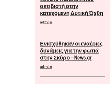
την περιοχή
ακτιβιστή στην
τοικοι του
κατεχόμενη Δυτική Όχθη
για να
admin
ακύψουν και
 αποτυπώματα
Ενισχύθηκαν οι εναέριες
δυνάμεις για την φωτιά
στην Σκύρο – News.gr
admin