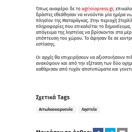
Σχολιάστε
Σχόλιο
Όνομα
Ηλ.
διεύθυνση
Ιστότοπος
Αποθήκευσε το όνομά μου, email, και τον ιστότοπο 