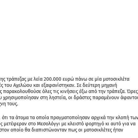
 να αξιοποιήσουν πιθανά
 δύο μοτοσικλέτες
ν Κατοχή Αιτωλοακαρνανίας, με την Διεύθυνση Αντιμετώ
ει ανθρωποκυνηγητό για τον εντοπισμό των δραστών.
ς με λεία 200.000 ευρώ πάνω σε μία μοτοσικλέτα μεγάλο
τηκαν. Σε δεύτερη μηχανή βρισκόταν ένας ακόμη συνεργ
τράπεζα. Ώρες μετά τον εντοπισμό των δύο μοτοσικλετώ
ντοι, με την ΕΛ.ΑΣ. να προσπαθεί να οδηγηθεί στα ίχνη 
ομα τα οποία πραγματοποίησαν αρχικά την κλοπή των δύ
 στο Μεσολόγγι με κλειστό φορτηγό κι αυτό για να απο
ταν πως οι μοτοσικλέτες ήταν κλεμμένες.
ρτυρίες των κατοίκων της ευρύτερης περιοχής, οι δράστ