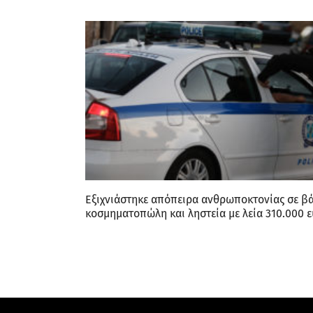
E-
THERMOPYLES
Στην e-thermopyles, η αποστολή μας είναι να
αποτελούμε την πρώτη επιλογή ενημέρωσης
για κάθε αναγνώστη που θέλει να μένει