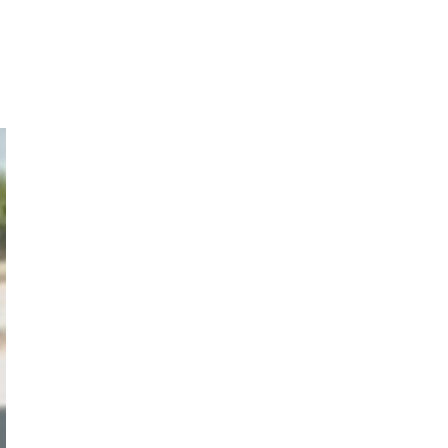
μετέφεραν
τις
κλεμμένες
μηχανές –
News.gr