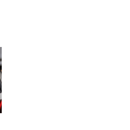
Τελευταία Νέα
Χωρίς ενεργό μέτωπο η φωτιά στην Αγία
Μαρίνα Ηλείας – Οριοθετήθηκε στην
Μεγάλη Χώρα Αγρινίου
Εβραίος έποικος κατηγορείται για τον
θάνατο Παλαιστίνιου ακτιβιστή στην
κατεχόμενη Δυτική Όχθη
Ενισχύθηκαν οι εναέριες δυνάμεις για την
φωτιά στην Σκύρο – News.gr
Δεκατρείς νεκροί από επιδημία χολέρας στο
Τσαντ – News.gr
Τραυματισμός 15χρονης στη Γριά Βάθρα
στην Σαμοθράκη – News.gr