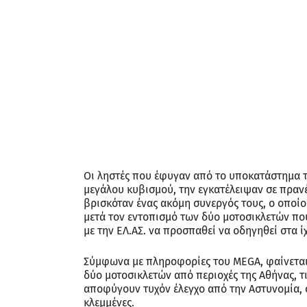
Οι αρχές θα επιχειρήσουν
πολύτιμα στοιχεία από τις
Συνεχίζονται οι έρευνες για τη ληστεία τράπεζας στη
Οργανωμένου Εγκλήματος της ΕΛ.ΑΣ. να έχει εξαπολύσ
Οι ληστές που έφυγαν από το υποκατάστημα της τράπεζα
την εγκατέλειψαν σε πρανές του Αχελώου και εξαφανίσ
οποίος παρακολουθούσε όλες τις κινήσεις έξω από την 
χρησιμοποίησαν στη ληστεία, οι δράστες παραμένουν άφα
Σύμφωνα με πληροφορίες του MEGA, φαίνεται ότι τα άτ
μοτοσικλετών από περιοχές της Αθήνας, τις μετέφεραν
έλεγχο από την Αστυνομία, στον οποίο θα διαπιστώνον
Όπως αναφέρει δε το
agriniopress.gr
, επικαλούμενο μα