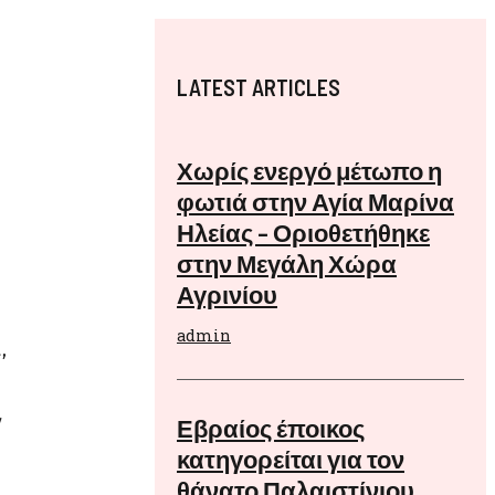
LATEST ARTICLES
Χωρίς ενεργό μέτωπο η
φωτιά στην Αγία Μαρίνα
Ηλείας – Οριοθετήθηκε
πισης
στην Μεγάλη Χώρα
Αγρινίου
υ κυβισμού,
ός τους, ο
admin
ν που
τους.
ο
Εβραίος έποικος
φύγουν τυχόν
κατηγορείται για τον
θάνατο Παλαιστίνιου
ες εθεάθησαν