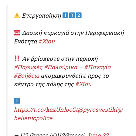
Ενεργοποίηση
Δασική πυρκαγιά στην Περιφερειακή
Ενότητα
#Χίου
Αν βρίσκεστε στην περιοχή
#Παρυφές
#Γιαλούρικα
–
#Παναγία
#Βοήθεια
απομακρυνθείτε προς το
κέντρο της πόλης της
#Χίου
https://t.co/kexUnloeCt
@pyrosvestiki
@
hellenicpolice
— 112 Greece (@112Greece)
June 22,