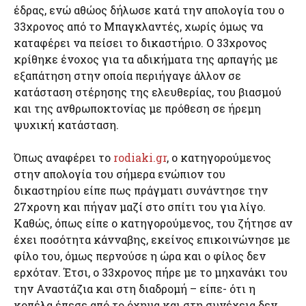
έδρας, ενώ αθώος δήλωσε κατά την απολογία του ο
33χρονος από το Μπαγκλαντές, χωρίς όμως να
καταφέρει να πείσει το δικαστήριο. O 33χρονος
κρίθηκε ένοχος για τα αδικήματα της αρπαγής με
εξαπάτηση στην οποία περιήγαγε άλλον σε
κατάσταση στέρησης της ελευθερίας, του βιασμού
και της ανθρωποκτονίας με πρόθεση σε ήρεμη
ψυχική κατάσταση.
Όπως αναφέρει το
rodiaki.gr
, ο κατηγορούμενος
στην απολογία του σήμερα ενώπιον του
δικαστηρίου είπε πως πράγματι συνάντησε την
27χρονη και πήγαν μαζί στο σπίτι του για λίγο.
Καθώς, όπως είπε ο κατηγορούμενος, του ζήτησε αν
έχει ποσότητα κάνναβης, εκείνος επικοινώνησε με
φίλο του, όμως περνούσε η ώρα και ο φίλος δεν
ερχόταν. Έτσι, ο 33χρονος πήρε με το μηχανάκι του
την Αναστάζια και στη διαδρομή – είπε- ότι η
κοπέλα έπεσε από το όχημα και στη συνέχεια δεν