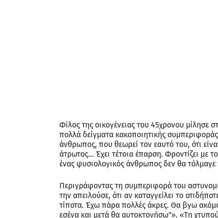
πρόσθεσε. Κλείνοντας, ο οικογενειακός φίλος της 
για όσους δεν τον ξέρουνε, μπορούν να πουν ότι “εν
τώρα αυτή να πει αυτά”. Όλους τους υπόλοιπους που
πούμε “επιτέλους”, αν μάθουμε στις ειδήσεις ότι α
Source link
Σχολιάστε
Σχόλιο