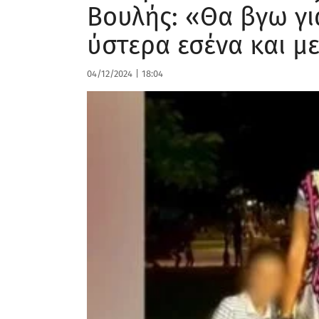
Οικογνειακός φίλος περι
χρώματα τον χαρακτήρα 
45χρονου κατηγορούμενο
Ανατριχίλα προκαλούν οι απειλές του αστυνομικού 