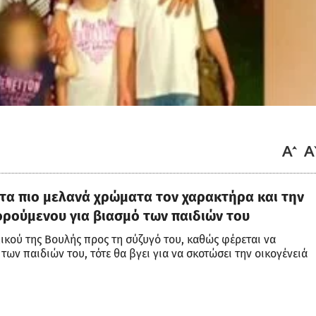
τότε θα βγει για να σκοτώσει την οικογένειά του και στη
κπομπή «OPEN ΤΩΡΑ» και δήλωσε ότι «μας είχε δώσει πά
 βίας και σωματικής βίας… Ξέρουμε ότι είναι ένας άνθρ
νας άλλος. Θεωρεί τον εαυτό του, ότι είναι άτρωτος… Έχει
υχιέται, ακόμα και για πράγματα που ένας φυσιολογικός 
ς τη σύζυγό του, επίσης αστυνομικό, είπε: «Καταρχήν 
 μου κάνουνε τίποτα. Δεν μπορεί κανείς να μου κάνει τίπ
θα βγω και θα σκοτώσω τα παιδιά, μετά εσένα και μετά θα
ολλές φορές, που ήταν με μελανιές, το να βλέπουμε τη γ
ς δικαιολογίες, που ένα παιδί 5 ετών δεν θα το πίστευε. 
νη να φοράει ρούχα μακρυμάνικα, ζιβάγκο, σακάκια, μπου
ε χαρακτηριστικά.
μισθό. Αυτό ήταν κάτι, που το καυχιότανε, ότι δεν χρειάζ
ίμαι ο αρχηγός της οικογένειας και τα διαχειρίζομαι όλα 