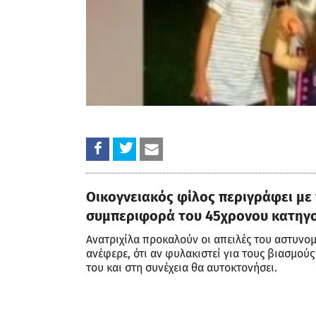
αν φυλακιστεί για τους βιασμούς των παιδιών του, 
συνέχεια θα αυτοκτονήσει.
Φίλος της οικογένειας του 45χρονου μίλησε στην ε
δείγματα κακοποιητικής συμπεριφοράς και λεκτικής
που θεωρεί τον εαυτό του, ότι είναι αυτός και κανέ
έπαρση. Φροντίζει με τον οποιοδήποτε τρόπο να κα
δεν θα τόλμαγε να τα πει».
Περιγράφοντας τη συμπεριφορά του αστυνομικού προ
απειλούσε, ότι αν καταγγείλει το οτιδήποτε “δεν θα
πάρα πολλές άκρες. Θα βγω ακόμα και να με βάλουν, 
αυτοκτονήσω”». «Τη χτυπούσε. Είχαν υπάρξει πάρα π
του με μελανιές και χτυπήματα και να ακούμε ηλίθιε
βλέπεις να είναι καλοκαίρι και όταν είναι χτυπημέ
ζακέτες, για να μην βλέπεις το τι έχει συμβεί», είπ
«Δεν είχε πάνω της, ούτε 50 λεπτά από τον δικό της 
έχει λεφτά πάνω της, όπου πάμε, πηγαίνουμε μαζί. Ε