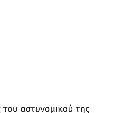
4 ΔΕΚΕΜΒΡΊΟΥ, 2024
admin
Ελλάδα
«Θα βγω για να σ
ύστερα εσένα και 
News.gr