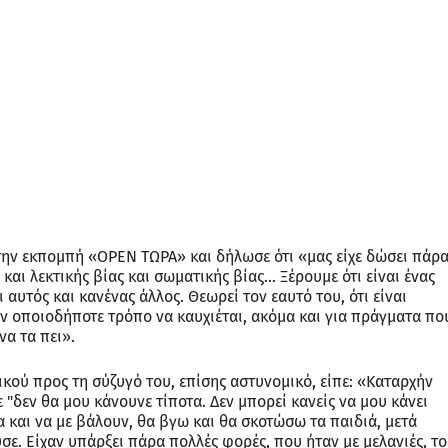
οικογένειας του 45χρονου σημείωσε: «Είναι ένας άνθρωπο
τάξει μωρέ, μία διένεξη έχει τώρα με τη γυναίκα του και
 γνωρίζουν την κατάσταση τόσα χρόνια, ανάμεσά τους κι 
υτοκτόνησε. Γλίτωσε η κοπέλα από ένα απόβρασμα».