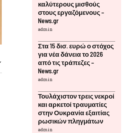
καλύτερους μισθούς
στους εργαζόμενους –
News.gr
ρα πολλά
admin
ωπος,
 τέτοια
Στα 15 δισ. ευρώ ο στόχος
άνθρωπος
για νέα δάνεια το 2026
από τις τράπεζες –
την
News.gr
οτα. Έχω
admin
υναίκα
Τουλάχιστον τρεις νεκροί
Το να τη
και αρκετοί τραυματίες
φάν,
στην Ουκρανία εξαιτίας
ρωσικών πληγμάτων
εται να
admin
εγώ»,