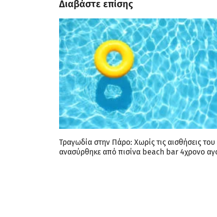
E-
THERMOPYLES
Στην e-thermopyles, η αποστολή μας είναι να
αποτελούμε την πρώτη επιλογή ενημέρωσης
για κάθε αναγνώστη που θέλει να μένει
συνδεδεμένος με τα τοπικά νέα και τις
εξελίξεις από τη Φθιώτιδα, τις Θερμοπύλες και
την Ελλάδα γενικότερα.