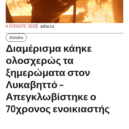
6 ΙΟΥΛΊΟΥ, 2025
admin
Ελλάδα
Διαμέρισμα κάηκε
ολοσχερώς τα
ξημερώματα στον
Λυκαβηττό –
Απεγκλωβίστηκε ο
70χρονος ενοικιαστής