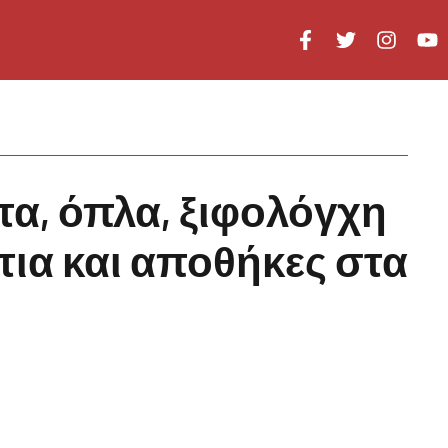
α, όπλα, ξιφολόγχη
τια και αποθήκες στα