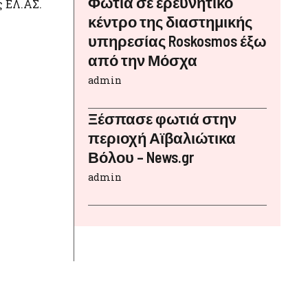
Φωτιά σε ερευνητικό
ς ΕΛ.ΑΣ.
κέντρο της διαστημικής
υπηρεσίας Roskosmos έξω
από την Μόσχα
admin
Ξέσπασε φωτιά στην
περιοχή Αϊβαλιώτικα
Βόλου – News.gr
admin