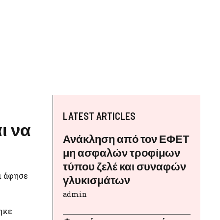
LATEST ARTICLES
ι να
Ανάκληση από τον ΕΦΕΤ
μη ασφαλών τροφίμων
τύπου ζελέ και συναφών
ι άφησε
γλυκισμάτων
admin
θηκε