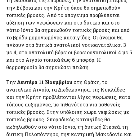
τη Θεσσαλία, τις Σποράδες, την ανατολική Στερεά,
την Εύβοια και την Κρήτη όπου θα σημειωθούν
τοπικές βροχές. Από το απόγευμα προβλέπεται
αύξηση των νεφώσεων και στα δυτικά και στο
νότιο Ιόνιο θα σημειωθούν τοπικές βροχές και από
το βράδυ μεμονωμένες καταιγίδες. Οι άνεμοι θα
πνέουν στα δυτικά ανατολικοί νοτιοανατολικοί 3
με 4, στα ανατολικά βόρειοι βορειοανατολικοί 4 με 5
και στο Αιγαίο τοπικά έως 6 μποφόρ. Η
θερμοκρασία θα σημειώσει πτώση.
Την
Δευτέρα 11 Νοεμβρίου
στη Θράκη, το
ανατολικό Αιγαίο, τα Δωδεκάνησα, τις Κυκλάδες
και την Κρήτη προβλέπονται λίγες νεφώσεις, κατά
τόπους αυξημένες, με πιθανότητα για ασθενείς
τοπικές βροχές. Στην υπόλοιπη χώρα νεφώσεις με
τοπικές βροχές. Σποραδικές καταιγίδες θα
εκδηλωθούν στο νότιο Ιόνιο, τη δυτική Στερεά, τη
δυτική Πελοπόννησο, την κεντρική Μακεδονία και